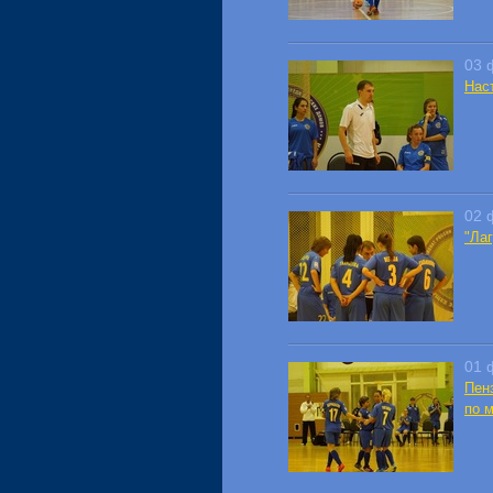
03 
Нас
02 
"Ла
01 
Пен
по 