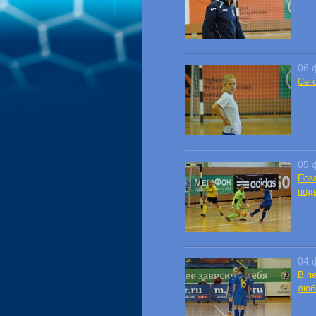
06 
Сег
05 
Поз
под
04 
В п
люб