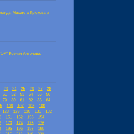
оманды Михаила Крюкова и
УОР" Ксения Антонова.
23
24
25
26
27
28
51
52
53
54
55
56
79
80
81
82
83
84
5
106
107
108
109
128
129
130
131
132
0
151
152
153
154
2
173
174
175
176
4
195
196
197
198