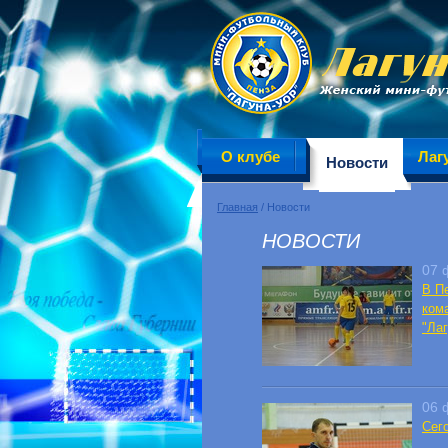
О клубе
Лаг
Новости
Главная
/ Новости
НОВОСТИ
07 
В П
ком
"Лаг
06 
Сег