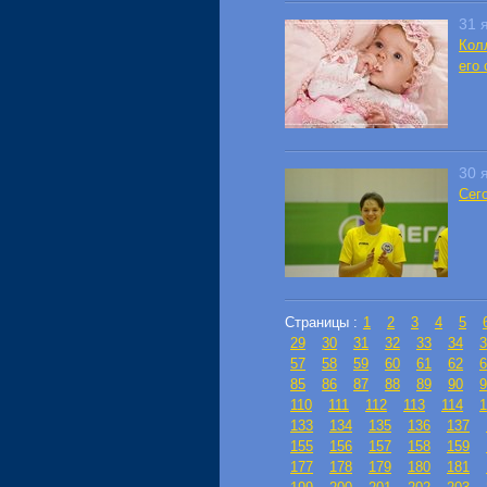
31 
Кол
его
30 
Сег
Страницы :
1
2
3
4
5
29
30
31
32
33
34
3
57
58
59
60
61
62
6
85
86
87
88
89
90
9
110
111
112
113
114
1
133
134
135
136
137
155
156
157
158
159
177
178
179
180
181