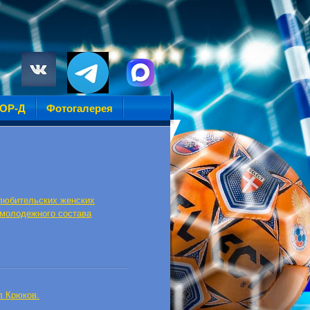
УОР-Д
Фотогалерея
 любительских женских
 молодежного состава
л Крюков.