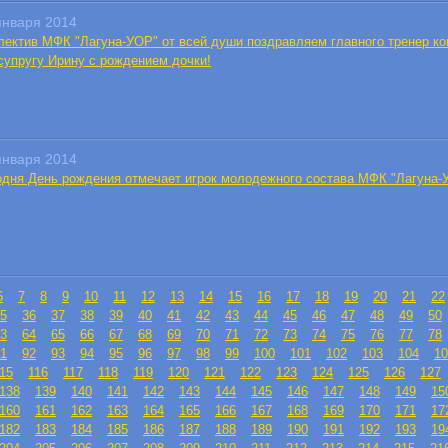
января 2014
лектив МФК "Лагуна-УОР" от всей души поздравляем главного тренер к
 супругу Ирину с рождением дочки!
января 2014
одня День рождения отмечает игрок молодежного состава МФК "Лагуна-
6
7
8
9
10
11
12
13
14
15
16
17
18
19
20
21
22
5
36
37
38
39
40
41
42
43
44
45
46
47
48
49
50
3
64
65
66
67
68
69
70
71
72
73
74
75
76
77
78
1
92
93
94
95
96
97
98
99
100
101
102
103
104
10
15
116
117
118
119
120
121
122
123
124
125
126
127
138
139
140
141
142
143
144
145
146
147
148
149
15
160
161
162
163
164
165
166
167
168
169
170
171
17
182
183
184
185
186
187
188
189
190
191
192
193
19