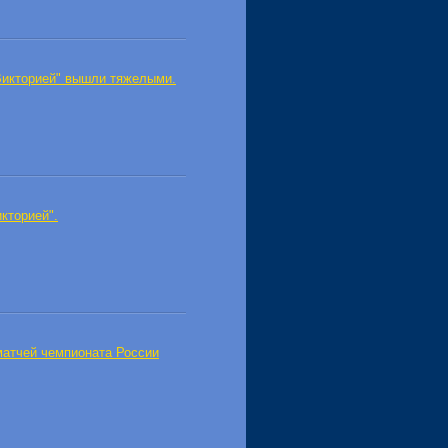
Викторией" вышли тяжелыми.
кторией".
матчей чемпионата России