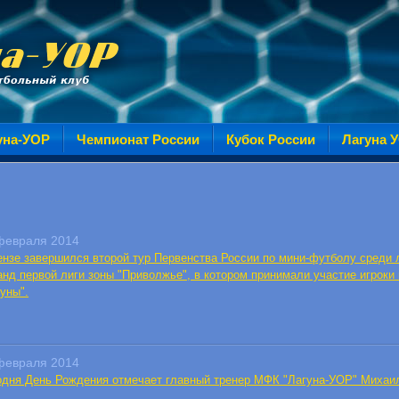
уна-УОР
Чемпионат России
Кубок России
Лагуна 
февраля 2014
ензе завершился второй тур Первенства России по мини-футболу среди
анд первой лиги зоны "Приволжье", в котором принимали участие игроки
уны".
февраля 2014
одня День Рождения отмечает главный тренер МФК "Лагуна-УОР" Михаи