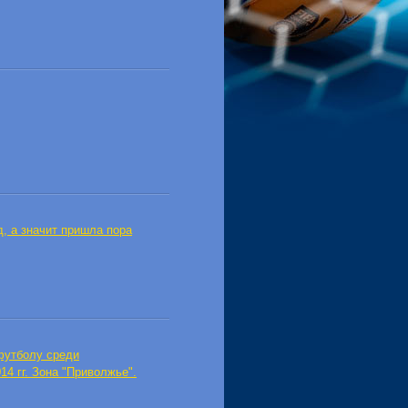
, а значит пришла пора
футболу среди
4 гг. Зона "Приволжье".