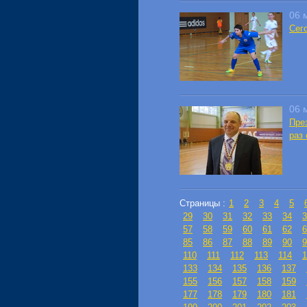
06 
Сег
06 
Пре
раз
Страницы :
1
2
3
4
5
29
30
31
32
33
34
3
57
58
59
60
61
62
6
85
86
87
88
89
90
9
110
111
112
113
114
1
133
134
135
136
137
155
156
157
158
159
177
178
179
180
181