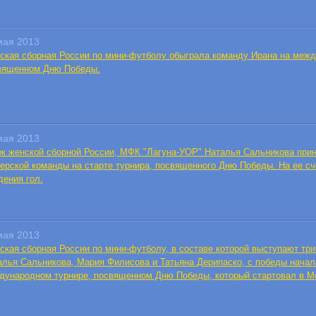
мая 2013
ская сборная России по мини-футболу обыграла команду Ирана на межд
вященном Дню Победы.
мая 2013
ок женской сборной России, МФК "Лагуна-УОР" Наталья Сальникова прин
герской команды на старте турнира, посвященного Дню Победы. На ее сче
дения гол.
мая 2013
ская сборная России по мини-футболу, в составе которой выступают тр
алья Сальникова, Мария Филисова и Татьяна Дерипаско, с победы начал
дународном турнире, посвященном Дню Победы, который стартовал в М