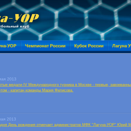
уна-УОР
Чемпионат России
Кубок России
Лагуна 
мая 2013
отые медали IV Международного турнира в Москве - первые, завоеванны
этом - капитан команды Мария Филисова.
мая 2013
одня День рождения отмечает администратор МФК "Лагуна-УОР" Юрий 