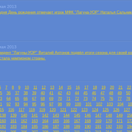
мая 2013
одня День рождения отмечает игрок МФК "Лагуна-УОР" Наталья Сальник
мая 2013
зидент "Лагуны-УОР" Виталий Антонов подвёл итоги сезона для своей ко
 стала чемпионом страны.
6
7
8
9
10
11
12
13
14
15
16
17
18
19
20
21
22
5
36
37
38
39
40
41
42
43
44
45
46
47
48
49
50
3
64
65
66
67
68
69
70
71
72
73
74
75
76
77
78
1
92
93
94
95
96
97
98
99
100
101
102
103
104
10
15
116
117
118
119
120
121
122
123
124
125
126
127
138
139
140
141
142
143
144
145
146
147
148
149
15
160
161
162
163
164
165
166
167
168
169
170
171
17
182
183
184
185
186
187
188
189
190
191
192
193
19