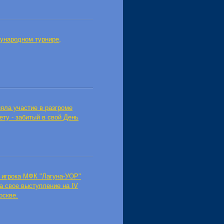
ународном турнире,
яла участие в разгроме
ту - забитый в свой День
и игрока МФК "Лагуна-УОР"
а свое выступление на IV
оскве.