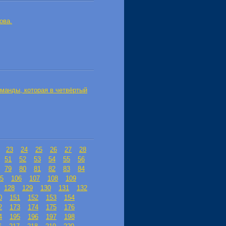
ова.
манды, которая в четвёртый
23
24
25
26
27
28
51
52
53
54
55
56
79
80
81
82
83
84
5
106
107
108
109
128
129
130
131
132
0
151
152
153
154
2
173
174
175
176
4
195
196
197
198