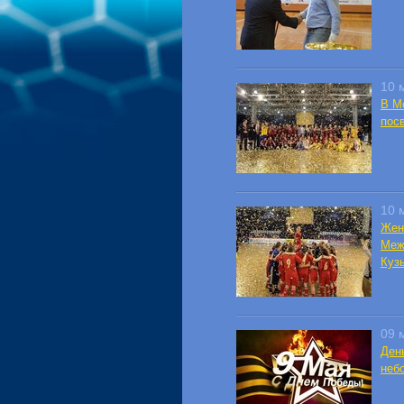
10 
В М
пос
10 
Жен
Меж
Куз
09 
День
неб