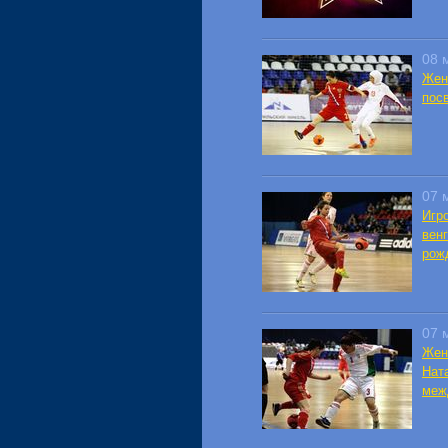
08 
Жен
пос
07 
Игр
вен
рож
07 
Жен
Нат
меж