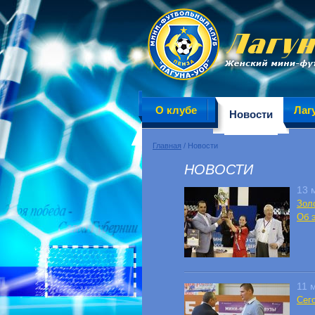
О клубе
Лаг
Новости
Главная
/ Новости
НОВОСТИ
13 
Зол
Об 
11 
Сег