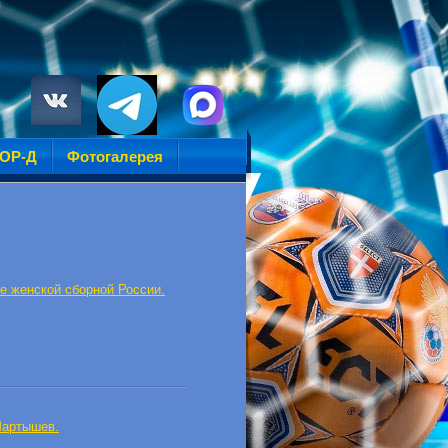
УОР-Д
Фотогалерея
е женской сборной России.
Мартышев.