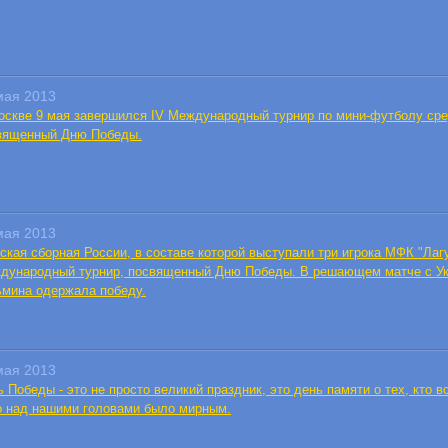
мая 2013
оскве 9 мая завершился IV Международный турнир по мини-футболу сре
вященный Дню Победы.
мая 2013
ская сборная России, в составе которой выступали три игрока МФК "Лаг
дународный турнир, посвященный Дню Победы. В решающем матче с Ук
ьмина одержала победу.
мая 2013
 Победы - это не просто великий праздник, это день памяти о тех, кто в
о над нашими головами было мирным.