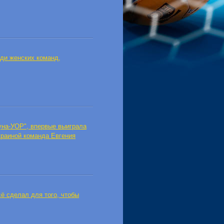
ди женских команд,
уна-УОР", впервые выиграла
раиной команда Евгения
сё сделал для того, чтобы