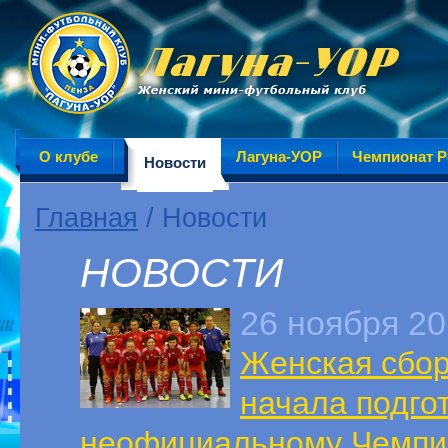
О клубе
Лагуна-УОР
Чемпионат Р
Новости
Главная
/ Новости
НОВОСТИ
26 ноября 2
Женская сбор
начала подгот
неофициальному Чемпио