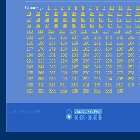
Страницы :
1
2
3
4
5
6
7
8
9
10
11
12
1
29
30
31
32
33
34
35
36
37
38
39
40
41
57
58
59
60
61
62
63
64
65
66
67
68
69
85
86
87
88
89
90
91
92
93
94
95
96
97
110
111
112
113
114
115
116
117
118
119
12
133
134
135
136
137
138
139
140
141
142
155
156
157
158
159
160
161
162
163
164
177
178
179
180
181
182
183
184
185
186
199
200
201
202
203
204
205
206
207
208
221
222
223
224
225
226
227
228
229
230
243
244
245
246
247
248
249
250
251
252
265
266
267
268
269
270
271
272
273
274
287
288
289
290
291
292
293
294
295
296
309
310
311
312
313
314
315
316
317
318
331
332
333
334
335
336
337
338
339
2026 © Лагуна-УОР