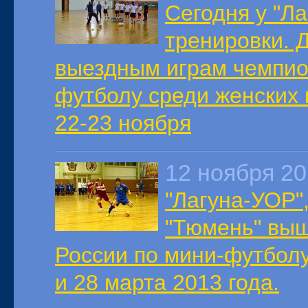
Сегодня у "Л
тренировки. 
выездным играм чемпио
футболу среди женских 
22-23 ноября
12 ноября 2
"Лагуна-УОР",
"Тюмень" выш
России по мини-футболу
и 28 марта 2013 года.