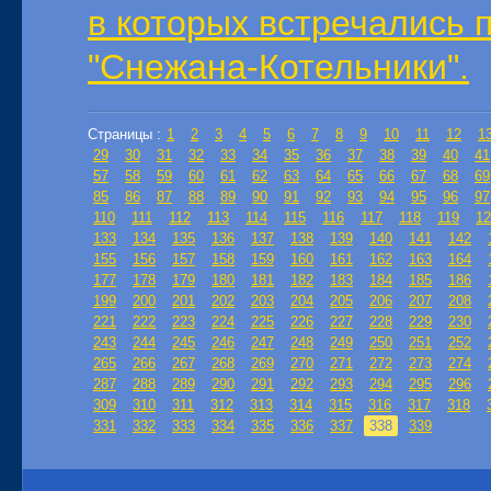
в которых встречались 
"Снежана-Котельники".
Страницы :
1
2
3
4
5
6
7
8
9
10
11
12
1
29
30
31
32
33
34
35
36
37
38
39
40
41
57
58
59
60
61
62
63
64
65
66
67
68
69
85
86
87
88
89
90
91
92
93
94
95
96
97
110
111
112
113
114
115
116
117
118
119
12
133
134
135
136
137
138
139
140
141
142
155
156
157
158
159
160
161
162
163
164
177
178
179
180
181
182
183
184
185
186
199
200
201
202
203
204
205
206
207
208
221
222
223
224
225
226
227
228
229
230
243
244
245
246
247
248
249
250
251
252
265
266
267
268
269
270
271
272
273
274
287
288
289
290
291
292
293
294
295
296
309
310
311
312
313
314
315
316
317
318
331
332
333
334
335
336
337
338
339