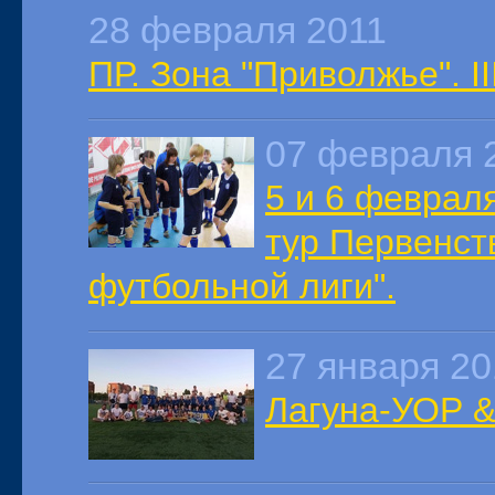
28 февраля 2011
ПР. Зона "Приволжье". II
07 февраля 
5 и 6 февраля
тур Первенст
футбольной лиги".
27 января 20
Лагуна-УОР 