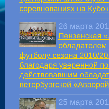
соревнованиях на Кубок
26 марта 201
Пензенская «
обладателем 
футболу сезона 2010/20
благодаря уверенной п
действовавшим обладат
петербургской «Авророй
25 марта 201