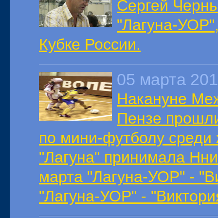
Сергей Черн
"Лагуна-УОР",
Кубке России.
05 марта 201
Накануне Меж
Пензе прошли
по мини-футболу среди 
"Лагуна" принимала Нни
марта "Лагуна-УОР" - "В
"Лагуна-УОР" - "Виктория