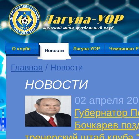
О клубе
Лагуна-УОР
Чемпионат Р
Новости
Главная
/ Новости
НОВОСТИ
02 апреля 20
Губернатор П
Бочкарев поз
тренерский штаб клуба 