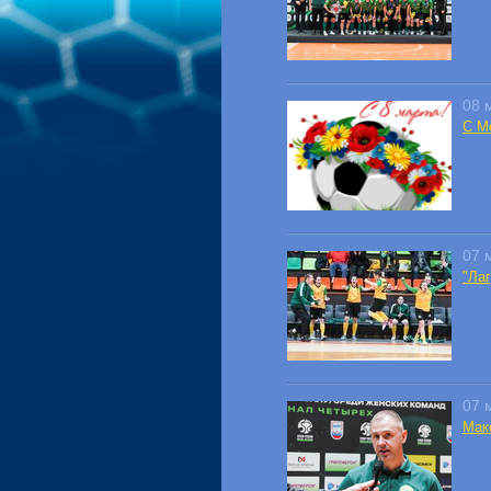
08 
С М
07 
"Ла
07 
Мак