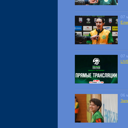
07 
Еле
07 
LIV
06 
Зал