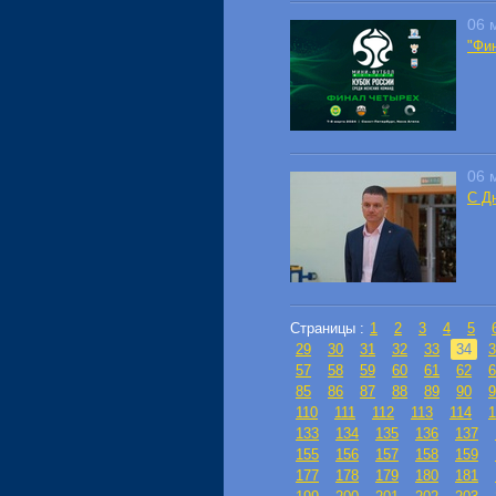
06 
"Фи
06 
С Д
Страницы :
1
2
3
4
5
29
30
31
32
33
34
3
57
58
59
60
61
62
6
85
86
87
88
89
90
9
110
111
112
113
114
1
133
134
135
136
137
155
156
157
158
159
177
178
179
180
181