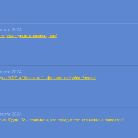
марта 2024
еждународным женским днем!
марта 2024
гуна-УОР" и "Кристалл" - финалисты Кубка России!
марта 2024
сим Юдин: "Мы понимали, что победит тот, кто меньше ошибётся"