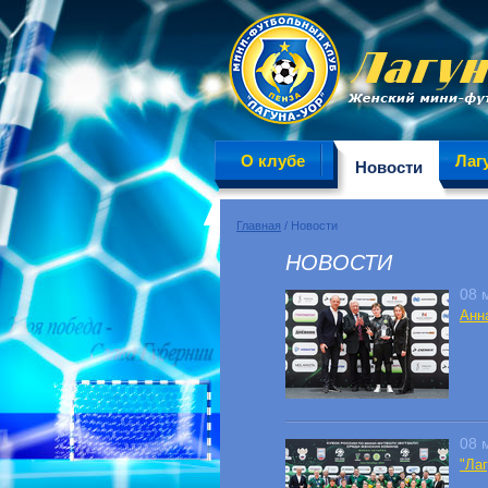
О клубе
Лаг
Новости
Главная
/ Новости
НОВОСТИ
08 
Анна
08 
"Ла