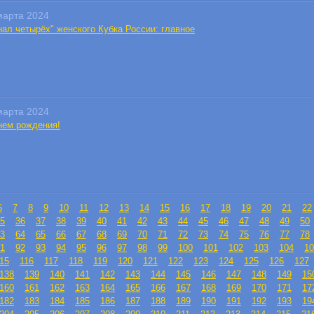
марта 2024
нал четырёх" женского Кубка России: главное
марта 2024
нем рождения!
6
7
8
9
10
11
12
13
14
15
16
17
18
19
20
21
22
5
36
37
38
39
40
41
42
43
44
45
46
47
48
49
50
3
64
65
66
67
68
69
70
71
72
73
74
75
76
77
78
1
92
93
94
95
96
97
98
99
100
101
102
103
104
10
15
116
117
118
119
120
121
122
123
124
125
126
127
138
139
140
141
142
143
144
145
146
147
148
149
15
160
161
162
163
164
165
166
167
168
169
170
171
17
182
183
184
185
186
187
188
189
190
191
192
193
19