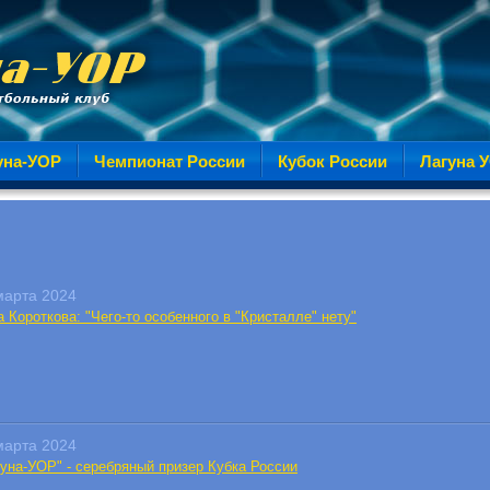
уна-УОР
Чемпионат России
Кубок России
Лагуна 
марта 2024
 Короткова: "Чего-то особенного в "Кристалле" нету"
марта 2024
гуна-УОР" - серебряный призер Кубка России