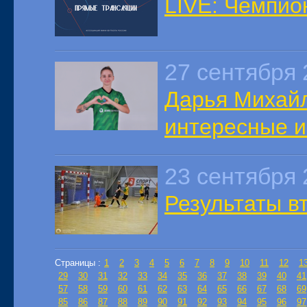
LIVE: Чемпион
27 сентября 
Дарья Михайл
интересные и
23 сентября 
Результаты в
Страницы :
1
2
3
4
5
6
7
8
9
10
11
12
1
29
30
31
32
33
34
35
36
37
38
39
40
41
57
58
59
60
61
62
63
64
65
66
67
68
69
85
86
87
88
89
90
91
92
93
94
95
96
97