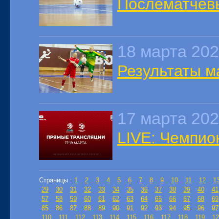
Послематчев
18 марта 20
Результаты м
17 марта 20
LIVE: Чемпион
Страницы :
1
2
3
4
5
6
7
8
9
10
11
12
1
29
30
31
32
33
34
35
36
37
38
39
40
41
57
58
59
60
61
62
63
64
65
66
67
68
69
85
86
87
88
89
90
91
92
93
94
95
96
97
110
111
112
113
114
115
116
117
118
119
12