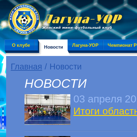
О клубе
Лагуна-УОР
Чемпионат Р
Новости
Главная
/ Новости
НОВОСТИ
03 апреля 2
Итоги област