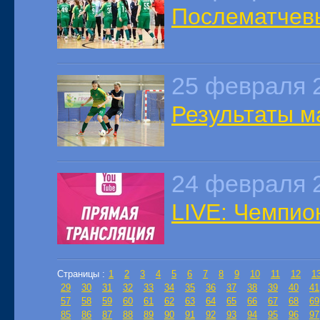
Послематчев
25 февраля 
Результаты ма
24 февраля 
LIVE: Чемпион
Страницы :
1
2
3
4
5
6
7
8
9
10
11
12
1
29
30
31
32
33
34
35
36
37
38
39
40
41
57
58
59
60
61
62
63
64
65
66
67
68
69
85
86
87
88
89
90
91
92
93
94
95
96
97