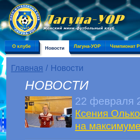
О клубе
Лагуна-УОР
Чемпионат Р
Новости
Главная
/ Новости
НОВОСТИ
22 февраля 
Ксения Олько
на максимуме