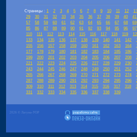
Страницы :
1
2
3
4
5
6
7
8
9
10
11
12
1
29
30
31
32
33
34
35
36
37
38
39
40
41
57
58
59
60
61
62
63
64
65
66
67
68
69
85
86
87
88
89
90
91
92
93
94
95
96
97
110
111
112
113
114
115
116
117
118
119
12
133
134
135
136
137
138
139
140
141
142
155
156
157
158
159
160
161
162
163
164
177
178
179
180
181
182
183
184
185
186
199
200
201
202
203
204
205
206
207
208
221
222
223
224
225
226
227
228
229
230
243
244
245
246
247
248
249
250
251
252
265
266
267
268
269
270
271
272
273
274
287
288
289
290
291
292
293
294
295
296
309
310
311
312
313
314
315
316
317
318
331
332
333
334
335
336
337
338
339
2026 © Лагуна-УОР