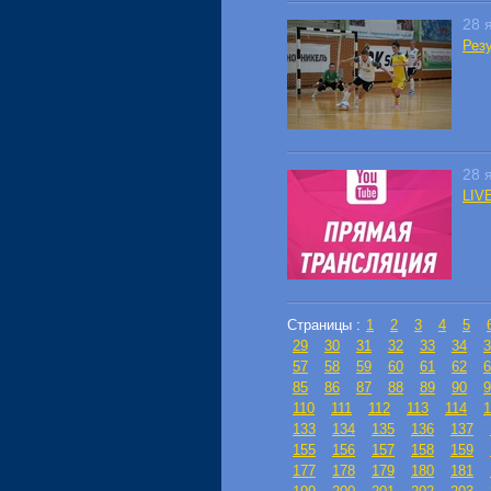
28 
Резу
28 
LIVE
Страницы :
1
2
3
4
5
29
30
31
32
33
34
3
57
58
59
60
61
62
6
85
86
87
88
89
90
9
110
111
112
113
114
1
133
134
135
136
137
155
156
157
158
159
177
178
179
180
181