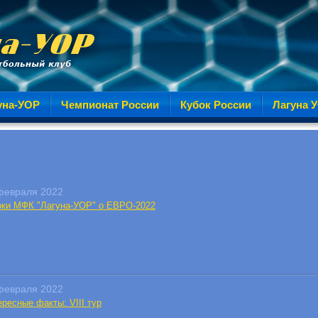
уна-УОР
Чемпионат России
Кубок России
Лагуна 
февраля 2022
оки МФК "Лагуна-УОР" о ЕВРО-2022
февраля 2022
ресные факты: VIII тур