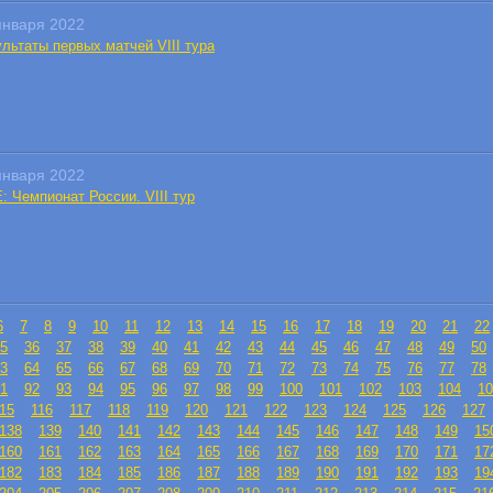
января 2022
льтаты первых матчей VIII тура
января 2022
: Чемпионат России. VIII тур
6
7
8
9
10
11
12
13
14
15
16
17
18
19
20
21
22
5
36
37
38
39
40
41
42
43
44
45
46
47
48
49
50
3
64
65
66
67
68
69
70
71
72
73
74
75
76
77
78
1
92
93
94
95
96
97
98
99
100
101
102
103
104
10
15
116
117
118
119
120
121
122
123
124
125
126
127
138
139
140
141
142
143
144
145
146
147
148
149
15
160
161
162
163
164
165
166
167
168
169
170
171
17
182
183
184
185
186
187
188
189
190
191
192
193
19