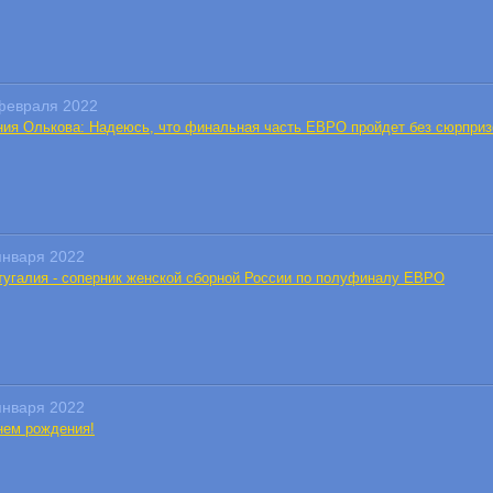
февраля 2022
ния Олькова: Надеюсь, что финальная часть ЕВРО пройдет без сюрприз
января 2022
тугалия - соперник женской сборной России по полуфиналу ЕВРО
января 2022
нем рождения!