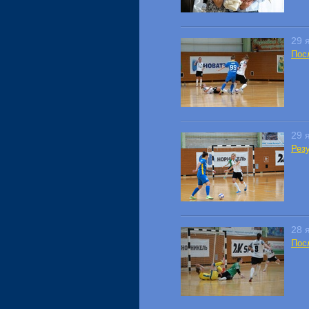
29 
Пос
29 
Резу
28 
Пос