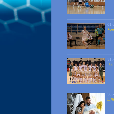
01 
Ксе
31 
Пор
30 
С Д