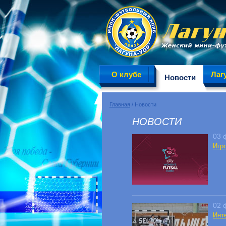
О клубе
Лаг
Новости
Главная
/ Новости
НОВОСТИ
03 
Игр
02 
Инте